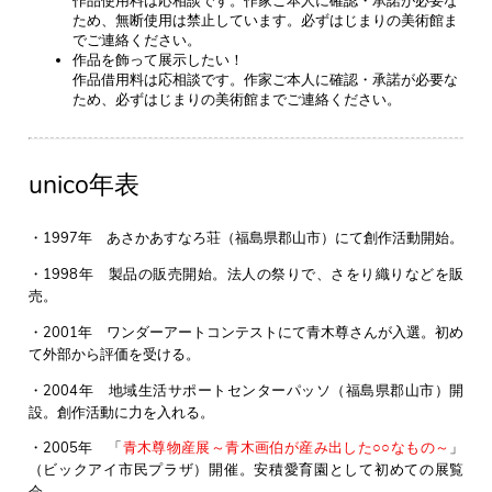
作品使用料は応相談です。作家ご本人に確認・承諾が必要な
ため、無断使用は禁止しています。必ずはじまりの美術館ま
でご連絡ください。
作品を飾って展示したい！
作品借用料は応相談です。作家ご本人に確認・承諾が必要な
ため、必ずはじまりの美術館までご連絡ください。
unico年表
・1997年 あさかあすなろ荘（福島県郡山市）にて創作活動開始。
・1998年 製品の販売開始。法人の祭りで、さをり織りなどを販
売。
・2001年 ワンダーアートコンテストにて青木尊さんが入選。初め
て外部から評価を受ける。
・2004年 地域生活サポートセンターパッソ（福島県郡山市）開
設。創作活動に力を入れる。
・2005年 「
青木尊物産展～青木画伯が産み出した○○なもの～
」
（ビックアイ市民プラザ）開催。安積愛育園として初めての展覧