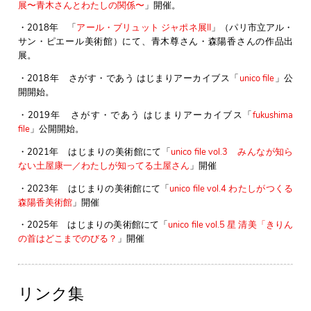
展〜青木さんとわたしの関係〜
」開催。
・2018年 「
アール・ブリュット ジャポネ展II
」（パリ市立アル・
サン・ピエール美術館）にて、青木尊さん・森陽香さんの作品出
展。
・2018年 さがす・であう はじまりアーカイブス「
unico file
」公
開開始。
・2019年 さがす・であう はじまりアーカイブス「
fukushima
file
」公開開始。
・2021年 はじまりの美術館にて「
unico file vol.3 みんなが知ら
ない土屋康一／わたしが知ってる土屋さん
」開催
・2023年 はじまりの美術館にて「
unico file vol.4 わたしがつくる
森陽香美術館
」開催
・2025年 はじまりの美術館にて「
unico file vol.5 星 清美「きりん
の首はどこまでのびる？
」開催
リンク集