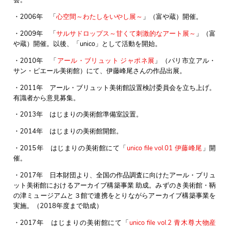
会。
・2006年 「
心空間～わたしをいやし展～
」（富や蔵）開催。
・2009年 「
サルサドロップス～甘くて刺激的なアート展～
」（富
や蔵）開催。以後、「unico」として活動を開始。
・2010年 「
アール・ブリュット ジャポネ展
」（パリ市立アル・
サン・ピエール美術館）にて、伊藤峰尾さんの作品出展。
・2011年 アール・ブリュット美術館設置検討委員会を立ち上げ。
有識者から意見募集。
・2013年 はじまりの美術館準備室設置。
・2014年 はじまりの美術館開館。
・2015年 はじまりの美術館にて「
unico file vol.01 伊藤峰尾
」開
催。
・2017年 日本財団より、全国の作品調査に向けたアール・ブリュ
ット美術館におけるアーカイブ構築事業 助成。みずのき美術館・鞆
の津ミュージアムと３館で連携をとりながらアーカイブ構築事業を
実施。（2018年度まで助成）
・2017年 はじまりの美術館にて「
unico file vol.2 青木尊大物産