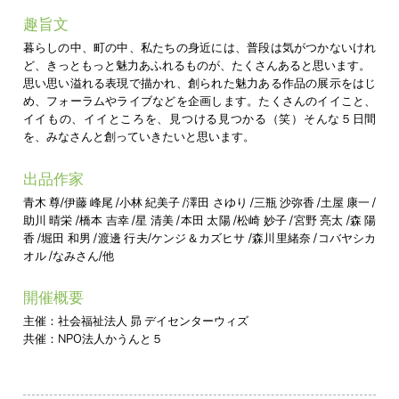
趣旨文
暮らしの中、町の中、私たちの身近には、普段は気がつかないけれ
ど、きっともっと魅力あふれるものが、たくさんあると思います。
思い思い溢れる表現で描かれ、創られた魅力ある作品の展示をはじ
め、フォーラムやライブなどを企画します。たくさんのイイこと、
イイもの、イイところを、見つける見つかる（笑）そんな５日間
を、みなさんと創っていきたいと思います。
出品作家
青木 尊/伊藤 峰尾 /小林 紀美子 /澤田 さゆり /三瓶 沙弥香 /土屋 康一 /
助川 晴栄 /橋本 吉幸 /星 清美 /本田 太陽 /松崎 妙子 /宮野 亮太 /森 陽
香 /堀田 和男 /渡邊 行夫/ケンジ＆カズヒサ /森川里緒奈 /コバヤシカ
オル /なみさん/他
開催概要
主催：社会福祉法人 昴 デイセンターウィズ
共催：NPO法人かうんと５