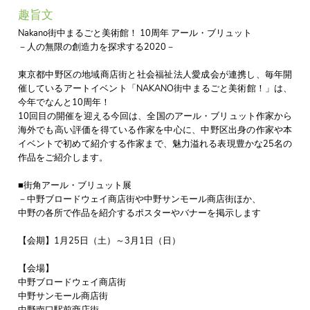
趣旨文
Nakano街中まるごと美術館！ 10周年 アール・ブリュット
－人の無限の創造力を探求する2020－
東京都中野区の地域商店街と社会福祉法人愛成会が連携し、毎年開
催しているアートイベント「NAKANO街中まるごと美術館！」は、
今年でなんと10周年！
10回目の開催を迎える今回は、全国のアール・ブリュット作家から
海外でも高い評価を得ている作家を中心に、中野区出身の作家や本
イベントで初めて紹介する作家まで、魅力溢れる表現豊かな25名の
作品をご紹介します。
■街角アール・ブリュット展
－中野ブロードウェイ商店街や中野サンモール商店街ほか、
中野の各所で作品を紹介するポスターやバナーを掲示します
【会期】1月25日（土）～3月1日（日）
【会場】
中野ブロードウェイ商店街
中野サンモール商店街
中野南口駅前商店街