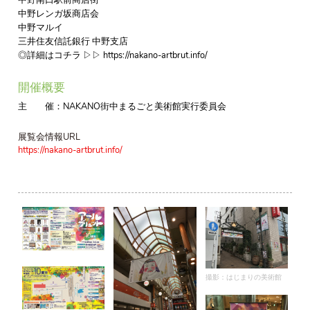
中野レンガ坂商店会
中野マルイ
三井住友信託銀行 中野支店
◎詳細はコチラ ▷▷ https://nakano-artbrut.info/
開催概要
主 催：NAKANO街中まるごと美術館実行委員会
展覧会情報URL
https://nakano-artbrut.info/
撮影：はじまりの美術館