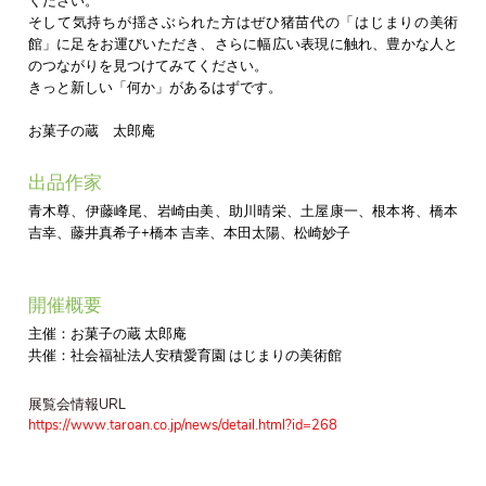
ください。
そして気持ちが揺さぶられた方はぜひ猪苗代の「はじまりの美術
館」に足をお運びいただき、さらに幅広い表現に触れ、豊かな人と
のつながりを見つけてみてください。
きっと新しい「何か」があるはずです。
お菓子の蔵 太郎庵
出品作家
青木尊、伊藤峰尾、岩崎由美、助川晴栄、土屋康一、根本将、橋本
吉幸、藤井真希子+橋本 吉幸、本田太陽、松崎妙子
開催概要
主催：お菓子の蔵 太郎庵
共催：社会福祉法人安積愛育園 はじまりの美術館
展覧会情報URL
https://www.taroan.co.jp/news/detail.html?id=268