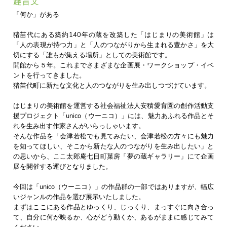
趣旨文
「何か」がある
猪苗代にある築約140年の蔵を改築した「はじまりの美術館」は
「人の表現が持つ力」と「人のつながりから生まれる豊かさ」を大
切にする「誰もが集える場所」としての美術館です。
開館から５年。これまでさまざまな企画展・ワークショップ・イベ
ントを行ってきました。
猪苗代町に新たな文化と人のつながりを生み出しつづけています。
はじまりの美術館を運営する社会福祉法人安積愛育園の創作活動支
援プロジェクト「unico（ウーニコ）」には、魅力あふれる作品とそ
れを生み出す作家さんがいらっしゃいます。
そんな作品を「会津若松でも見てみたい、会津若松の方々にも魅力
を知ってほしい、そこから新たな人のつながりを生み出したい」と
の思いから、ここ太郎庵七日町菓房「夢の蔵ギャラリー」にて企画
展を開催する運びとなりました。
今回は「unico（ウーニコ）」の作品群の一部ではありますが、幅広
いジャンルの作品を選び展示いたしました。
まずはここにある作品とゆっくり、じっくり、まっすぐに向き合っ
て、自分に何が映るか、心がどう動くか、あるがままに感じてみて