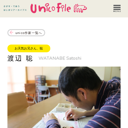
unico作家一覧へ
お天気お兄さん、聡
渡辺 聡
WATANABE Satoshi