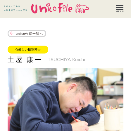
unico作家一覧へ
心優しい植物博士
土屋 康一
TSUCHIYA Koichi