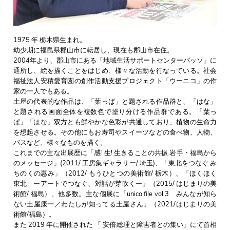
1975 年 栃木県生まれ。
幼少期に福島県郡山市に転居し、現在も郡山市在住。
2004年より、郡山市にある「地域生活サポートセンターパッソ」に
通所し、絵を描くことをはじめ、様々な活動を行なっている。社会
福祉法人安積愛育園の創作活動支援プロジェクト「ウーニコ」の作
家の一人でもある。
土屋の代表的な作品は、「葉っぱ」と題される作品群と、「はな」
と題される画面全体を複数色で塗り分ける作品群である。「葉っ
ぱ」「はな」双方とも鮮やかな色彩が共通しており、植物の生命力
を想起させる。その他にもお寿司やスイーツなどの食べ物、人物、
バスなど、様々なものを描く。
これまでの主な出展歴に「感! 生! 生きることの共振 岩手・福島から
のメッセージ」(2011/ 工房集ギャラリー/ 埼玉)、「東北をつなぐ み
ちのくの惠み」（2012/ もうひとつの美術館/ 栃木）、「ほくほく
東北 ーアートでつなぐ、対話が芽吹くー」（2015/ はじまりの美
術館/ 福島）、他多数。主な個展に「unico file vol.3 みんなが知ら
ない土屋康一／わたしが知ってる土屋さん」（2021/はじまりの美
術館/福島）。
また 2019 年に開催された 「 安倍総理と障害者との集い」にて首相