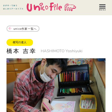
unico作家一覧へ
模写の達人
橋本 吉幸
HASHIMOTO Yoshiyuki